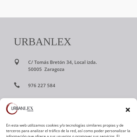
URBANLEX

C/ Tomás Bretón 34, Local izda.
50005 Zaragoza

976 227 584

urbanlex@urbanlex.es

Av. Ramón y Cajal 3, Local 2
50100 La Almunia de Doña Godina
En esta web utilizamos cookies y/o tecnologías similares propias y de
terceros para analizar el tráfico de la red, así como poder personalizar la
(Zaragoza)
información que ofrece a sus usuarios o promover sus servicios. El