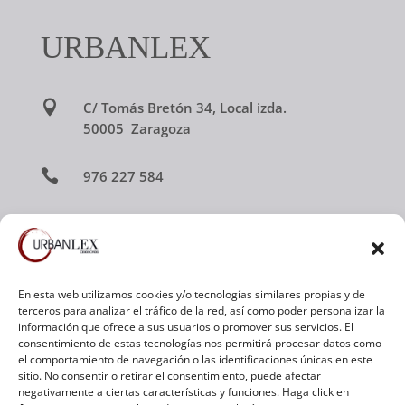
URBANLEX

C/ Tomás Bretón 34, Local izda.
50005 Zaragoza

976 227 584

urbanlex@urbanlex.es

Av. Ramón y Cajal 3, Local 2
50100 La Almunia de Doña Godina
En esta web utilizamos cookies y/o tecnologías similares propias y de
terceros para analizar el tráfico de la red, así como poder personalizar la
(Zaragoza)
información que ofrece a sus usuarios o promover sus servicios. El
consentimiento de estas tecnologías nos permitirá procesar datos como

el comportamiento de navegación o las identificaciones únicas en este
976 812 796
sitio. No consentir o retirar el consentimiento, puede afectar
negativamente a ciertas características y funciones. Haga click en