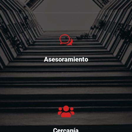
w
Asesoramiento

Cercanía