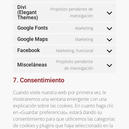
service
recaptcha
to
Divi
wordpress
Propósito pendiente de
(Elegant
service
Consent
investigación
Themes)
google-
to
analytics
Google Fonts
Marketing
service
Consent
divi-
to
Google Maps
Marketing
(elegant-
Consent
service
themes)
to
Facebook
Marketing, Funcional
google-
Consent
service
fonts
to
Propósito pendiente
google-
Misceláneas
service
Consent
de investigación
maps
facebook
to
7. Consentimiento
service
misceláneas
Cuando visite nuestra web por primera vez, le
mostraremos una ventana emergente con una
explicación sobre las cookies. En cuanto haga clic
en «Guardar preferencias», estará dando su
consentimiento para que utilicemos las categorías
de cookies y plugins que haya seleccionado en la