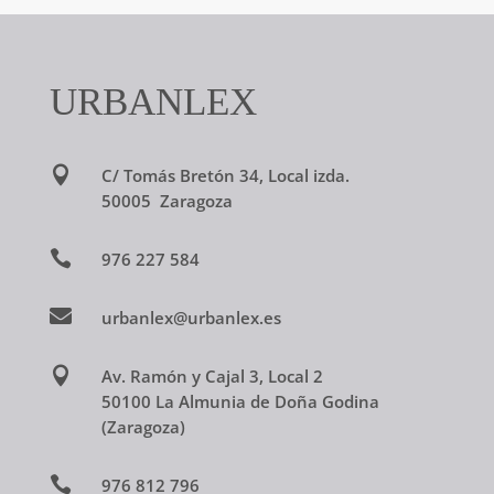
URBANLEX

C/ Tomás Bretón 34, Local izda.
50005 Zaragoza

976 227 584

urbanlex@urbanlex.es

Av. Ramón y Cajal 3, Local 2
50100 La Almunia de Doña Godina
(Zaragoza)

976 812 796