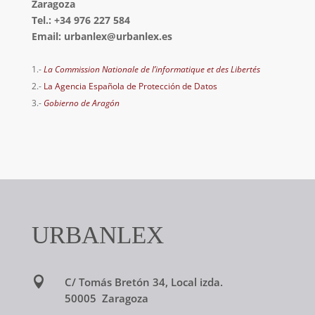
Zaragoza
Tel.: +34 976 227 584
Email: urbanlex@urbanlex.es
1.-
La Commission Nationale de l’informatique et des Libertés
2.-
La Agencia Española de Protección de Datos
3.-
Gobierno de Aragón
URBANLEX

C/ Tomás Bretón 34, Local izda.
50005 Zaragoza