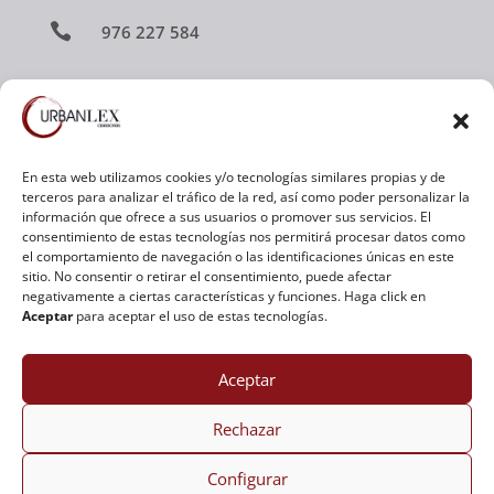

976 227 584

urbanlex@urbanlex.es

Av. Ramón y Cajal 3, Local 2
50100 La Almunia de Doña Godina
En esta web utilizamos cookies y/o tecnologías similares propias y de
terceros para analizar el tráfico de la red, así como poder personalizar la
(Zaragoza)
información que ofrece a sus usuarios o promover sus servicios. El
consentimiento de estas tecnologías nos permitirá procesar datos como

el comportamiento de navegación o las identificaciones únicas en este
976 812 796
sitio. No consentir o retirar el consentimiento, puede afectar
negativamente a ciertas características y funciones. Haga click en

urbanlex@urbanlex.es
Aceptar
para aceptar el uso de estas tecnologías.
Aceptar
Rechazar
AVISO LEGAL
|
POLÍTICA DE PRIVACIDAD
|
POLÍTICA DE
COOKIES
|
DECLARACIÓN DE ACCESIBILIDAD
Configurar