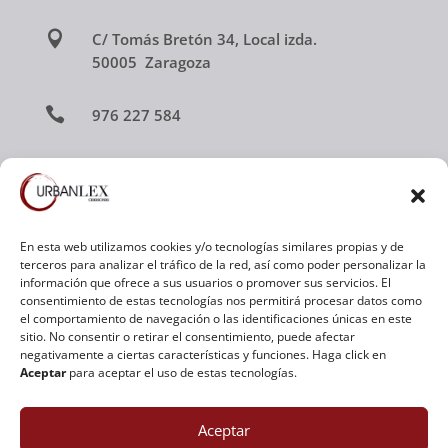

C/ Tomás Bretón 34, Local izda.
50005 Zaragoza

976 227 584

urbanlex@urbanlex.es

Av. Ramón y Cajal 3, Local 2
50100 La Almunia de Doña Godina
En esta web utilizamos cookies y/o tecnologías similares propias y de
terceros para analizar el tráfico de la red, así como poder personalizar la
(Zaragoza)
información que ofrece a sus usuarios o promover sus servicios. El
consentimiento de estas tecnologías nos permitirá procesar datos como

el comportamiento de navegación o las identificaciones únicas en este
976 812 796
sitio. No consentir o retirar el consentimiento, puede afectar
negativamente a ciertas características y funciones. Haga click en

urbanlex@urbanlex.es
Aceptar
para aceptar el uso de estas tecnologías.
Aceptar