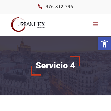

976 812 796
a
Abrir
Servicio 4